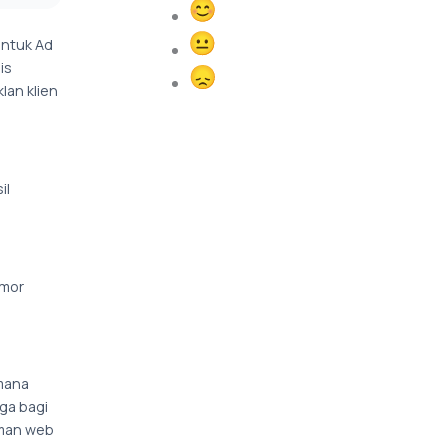
Happy
untuk Ad
Normal
is
Sad
an klien
il
omor
 mana
ga bagi
aman web