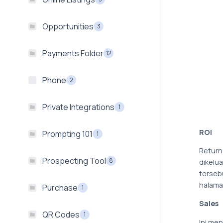
Opportunities
3
Payments Folder
12
Phone
2
Private Integrations
1
ROI
Prompting 101
1
Return
Prospecting Tool
8
dikelu
tersebu
halama
Purchase
1
Sales
QR Codes
1
Ini me