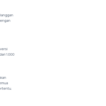
elanggan
 dengan
versi
dari 1.000
akan
semua
rtentu.