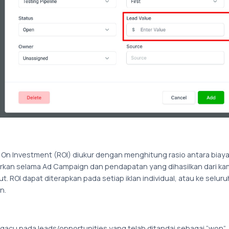
 On Investment (ROI) diukur dengan menghitung rasio antara biay
arkan selama Ad Campaign dan pendapatan yang dihasilkan dari k
t. ROI dapat diterapkan pada setiap iklan individual, atau ke seluru
n.
ngacu pada leads/opportunities yang telah ditandai sebagai “won”.