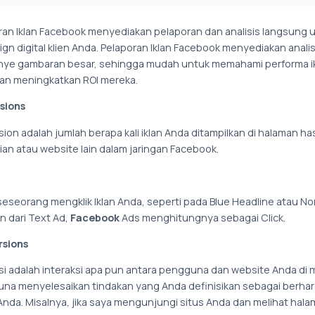
ran Iklan Facebook menyediakan pelaporan dan analisis langsung 
gn digital klien Anda. Pelaporan Iklan Facebook menyediakan analis
ye gambaran besar, sehingga mudah untuk memahami performa ikl
an meningkatkan ROI mereka.
sions
ion adalah jumlah berapa kali iklan Anda ditampilkan di halaman has
ian atau website lain dalam jaringan Facebook.
 seseorang mengklik Iklan Anda, seperti pada Blue Headline atau N
n dari Text Ad,
Facebook
Ads menghitungnya sebagai Click.
sions
si adalah interaksi apa pun antara pengguna dan website Anda di
na menyelesaikan tindakan yang Anda definisikan sebagai berhar
 Anda. Misalnya, jika saya mengunjungi situs Anda dan melihat hal