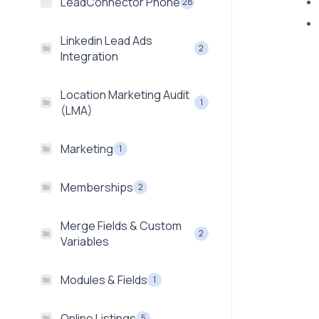
LeadConnector Phone
28
Linkedin Lead Ads
2
Integration
Location Marketing Audit
1
(LMA)
Marketing
1
Memberships
2
Merge Fields & Custom
2
Variables
Modules & Fields
1
Online Listings
5