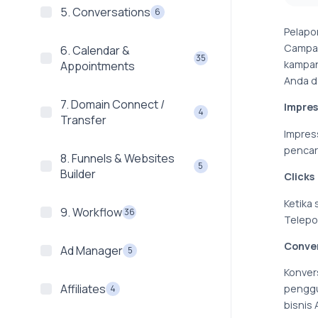
5. Conversations
6
Pelapo
Campai
6. Calendar &
35
kampan
Appointments
Anda d
7. Domain Connect /
Impres
4
Transfer
Impress
pencar
8. Funnels & Websites
5
Builder
Clicks
Ketika
9. Workflow
36
Telepo
Conver
Ad Manager
5
Konver
Affiliates
penggu
4
bisnis