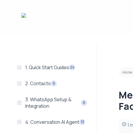
Lewati
ke
konten
1. Quick Start Guides
24
Home
2. Contacts
9
Me
3. WhatsApp Setup &
Fa
6
Integration
4. Conversation AI Agent
13
1 