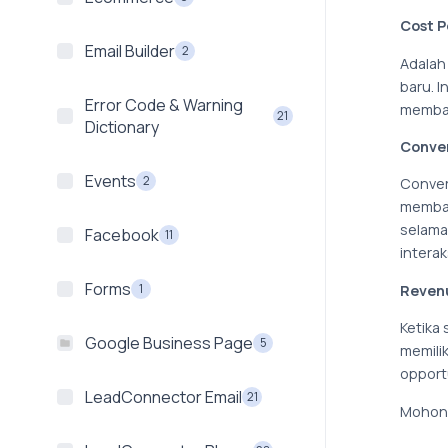
Cost P
Email Builder
2
Adalah
baru. I
Error Code & Warning
membagi
21
Dictionary
Conver
Events
2
Conver
membagi
selama 
Facebook
11
intera
Forms
1
Reven
Ketika
Google Business Page
5
memili
opport
LeadConnector Email
21
Mohon 