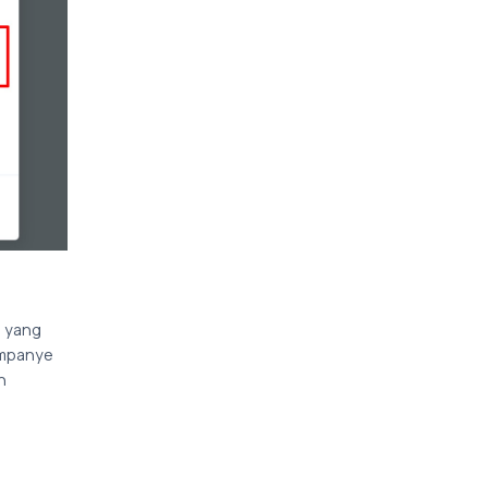
a yang
ampanye
h