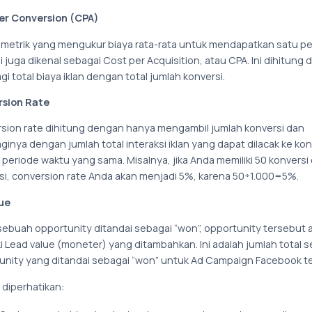
er Conversion (CPA)
 metrik yang mengukur biaya rata-rata untuk mendapatkan satu p
ni juga dikenal sebagai Cost per Acquisition, atau CPA. Ini dihitung
 total biaya iklan dengan total jumlah konversi.
sion Rate
sion rate dihitung dengan hanya mengambil jumlah konversi dan
nya dengan jumlah total interaksi iklan yang dapat dilacak ke kon
periode waktu yang sama. Misalnya, jika Anda memiliki 50 konversi 
ksi, conversion rate Anda akan menjadi 5%, karena 50÷1.000=5%.
ue
 sebuah opportunity ditandai sebagai “won”, opportunity tersebut 
ki Lead value (moneter) yang ditambahkan. Ini adalah jumlah total 
unity yang ditandai sebagai “won” untuk Ad Campaign Facebook te
diperhatikan: