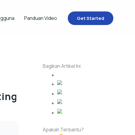
ngguna
Panduan Video
Get Started
Bagikan Artikel Ini:
ting
Apakah Terbantu?