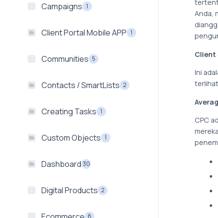
terten
Campaigns
1
Anda, m
diangg
Client Portal Mobile APP
1
pengun
Client
Communities
5
Ini ad
terlih
Contacts / SmartLists
2
Averag
Creating Tasks
1
CPC ada
mereka
Custom Objects
1
penemp
Dashboard
30
Digital Products
2
Ecommerce
8