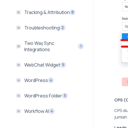
Tracking & Attribution
8
Troubleshooting
2
Two Way Sync
1
Integrations
WebChat Widget
5
WordPress
4
WordPress Folder
5
CPS (C
CPS di
Workflow AI
4
jumlah
Leads