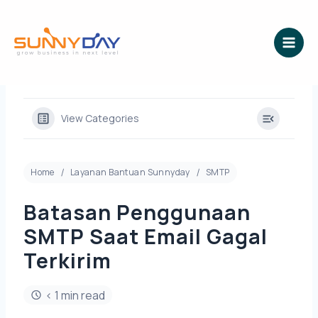
Lewati
ke
konten
View Categories
Home
Layanan Bantuan Sunnyday
SMTP
Batasan Penggunaan
SMTP Saat Email Gagal
Terkirim
< 1 min read