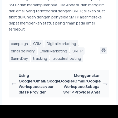
SMTP dan menampilkannya. Jika Anda sudah mengirim
dari email yang terintegrasi dengan SMTP, silakan buat
tiket dukungan dengan penyedia SMTP agar mereka
dapat memberikan status pengiriman pada email
tersebut.
,
,
,
campaign
CRM
Digital Marketing
,
,
,
email delivery
Email Marketing
SMTP
,
,
SunnyDay
tracking
troubleshooting
Using
Menggunakan
Google/Gmail/Google
Google/Gmail/Google
Workspace as your
Workspace Sebagai
SMTP Provider
SMTP Provider Anda