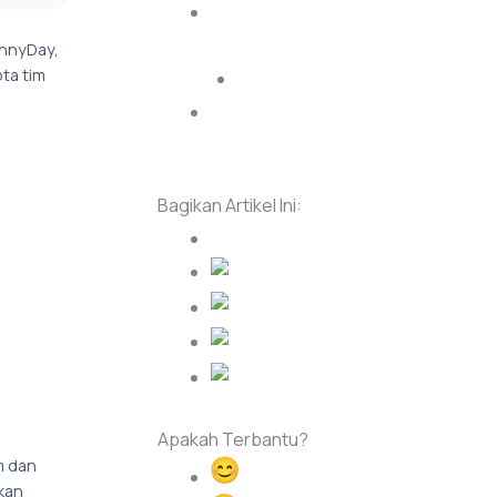
Persyaratan Regulasi untuk
Nomor Telepon Internasional
unnyDay,
ta tim
Apa itu Regulatory Bundle?
Pertanyaan yang Sering
Diajukan
Bagikan Artikel Ini:
Apakah Terbantu?
m dan
Happy
ikan