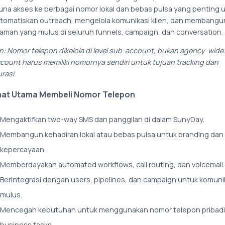
na akses ke berbagai nomor lokal dan bebas pulsa yang penting 
omatiskan outreach, mengelola komunikasi klien, dan membangu
aman yang mulus di seluruh funnels, campaign, dan conversation.
n: Nomor telepon dikelola di level sub-account, bukan agency-wide.
count harus memiliki nomornya sendiri untuk tujuan tracking dan
rasi.
at Utama Membeli Nomor Telepon
Mengaktifkan two-way SMS dan panggilan di dalam SunyDay.
Membangun kehadiran lokal atau bebas pulsa untuk branding dan
kepercayaan.
Memberdayakan automated workflows, call routing, dan voicemail.
Berintegrasi dengan users, pipelines, dan campaign untuk komuni
mulus.
Mencegah kebutuhan untuk menggunakan nomor telepon pribadi
business tasks.