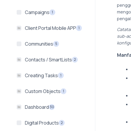
penggu
mengot
Campaigns
1
pengal
Client Portal Mobile APP
1
Catata
sub-ac
konfigu
Communities
5
Manfa
Contacts / SmartLists
2
Creating Tasks
1
Custom Objects
1
Dashboard
30
Digital Products
2