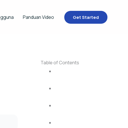
ngguna
Panduan Video
Get Started
Table of Contents
Mengapa Membeli Nomor
Telepon di SunnyDay?
Manfaat Utama Membeli Nomor
Telepon
Langkah-Langkah Membeli
Nomor Telepon
Search Filters