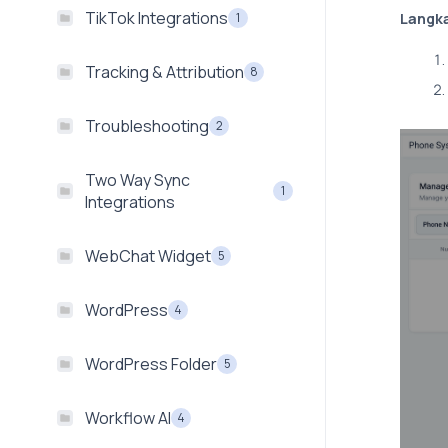
TikTok Integrations
1
Langka
Tracking & Attribution
8
Troubleshooting
2
Two Way Sync
1
Integrations
WebChat Widget
5
WordPress
4
WordPress Folder
5
Workflow AI
4