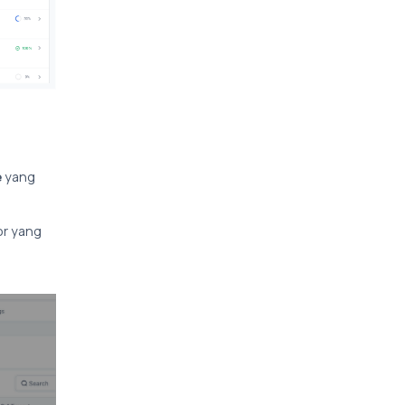
e
yang
or yang