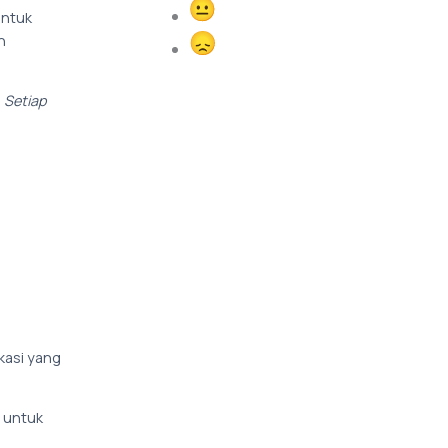
Normal
untuk
n
Sad
 Setiap
kasi yang
 untuk