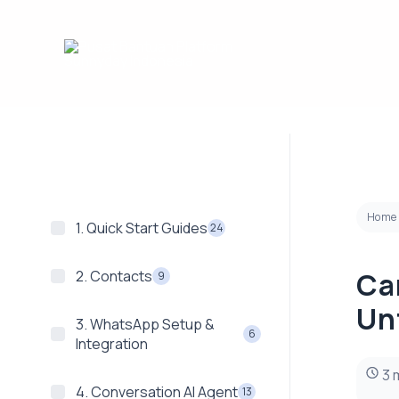
Lewati
ke
konten
Home
1. Quick Start Guides
24
Ca
2. Contacts
9
Un
3. WhatsApp Setup &
6
Integration
3 
4. Conversation AI Agent
13