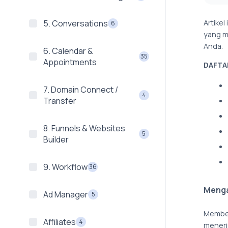
Artike
5. Conversations
6
yang m
Anda.
6. Calendar &
35
Appointments
DAFTAR
7. Domain Connect /
4
Transfer
8. Funnels & Websites
5
Builder
9. Workflow
36
Menga
Ad Manager
5
Membel
Affiliates
4
meneri