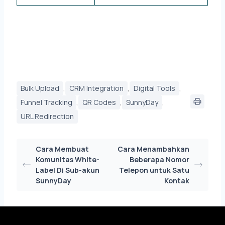
,
,
,
Bulk Upload
CRM Integration
Digital Tools
,
,
,
Funnel Tracking
QR Codes
SunnyDay
URL Redirection
Cara Membuat
Cara Menambahkan
Komunitas White-
Beberapa Nomor
Label Di Sub-akun
Telepon untuk Satu
SunnyDay
Kontak