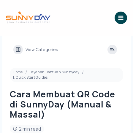
Lewati
ke
konten
View Categories
Home
Layanan Bantuan Sunnyday
1. Quick Start Guides
Cara Membuat QR Code
di SunnyDay (Manual &
Massal)
2 min read