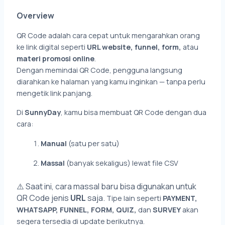
Overview
QR Code adalah cara cepat untuk mengarahkan orang
ke link digital seperti
URL website, funnel, form,
atau
materi promosi online
.
Dengan memindai QR Code, pengguna langsung
diarahkan ke halaman yang kamu inginkan — tanpa perlu
mengetik link panjang.
Di
SunnyDay
, kamu bisa membuat QR Code dengan dua
cara:
Manual
(satu per satu)
Massal
(banyak sekaligus) lewat file CSV
⚠️ Saat ini, cara massal baru bisa digunakan untuk
QR Code jenis
URL
saja.
Tipe lain seperti
PAYMENT,
WHATSAPP, FUNNEL, FORM, QUIZ,
dan
SURVEY
akan
segera tersedia di update berikutnya.