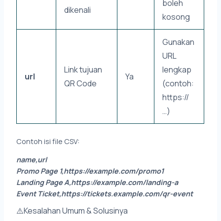
boleh
dikenali
kosong
Gunakan
URL
Link tujuan
lengkap
url
Ya
QR Code
(contoh:
https://
…)
Contoh isi file CSV:
name,url
Promo Page 1,https://example.com/promo1
Landing Page A,https://example.com/landing-a
Event Ticket,https://tickets.example.com/qr-event
⚠️Kesalahan Umum & Solusinya