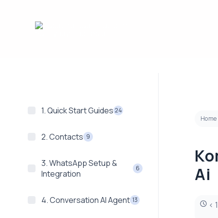
Lewati
ke
konten
1. Quick Start Guides
24
Home
2. Contacts
9
Ko
3. WhatsApp Setup &
Ai
6
Integration
4. Conversation AI Agent
13
< 1