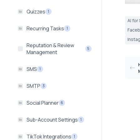
Quizzes
1
AI for
Recurring Tasks
1
Faceb
Insta
Reputation & Review
5
Management
SMS
1
SMTP
3
Social Planner
6
Sub-Account Settings
1
TikTok Integrations
1