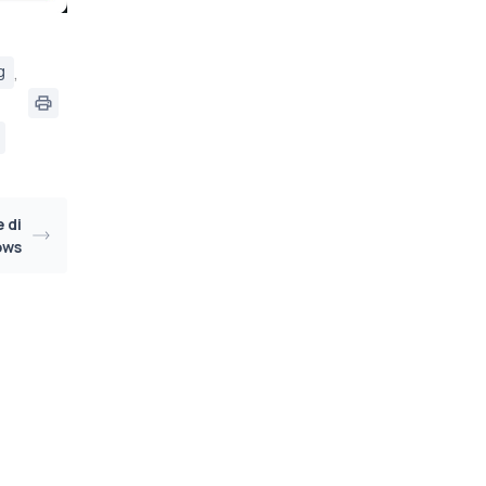
g
,
 di
ows