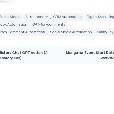
 Social Media
,
AI-responder
,
CRM Automation
,
Digital Marketin
ook Automation
,
GPT-for-comments
,
gram Comment Automation
,
Social Media Automation
,
SunnyDay
History Chat GPT Action (Ai
Mengatur Event Start Date
Memory Key)
Workfl