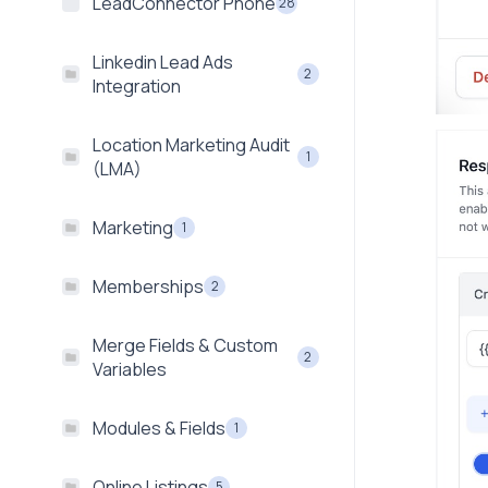
LeadConnector Phone
28
Linkedin Lead Ads
2
Integration
Location Marketing Audit
1
(LMA)
Marketing
1
Memberships
2
Merge Fields & Custom
2
Variables
Modules & Fields
1
Online Listings
5