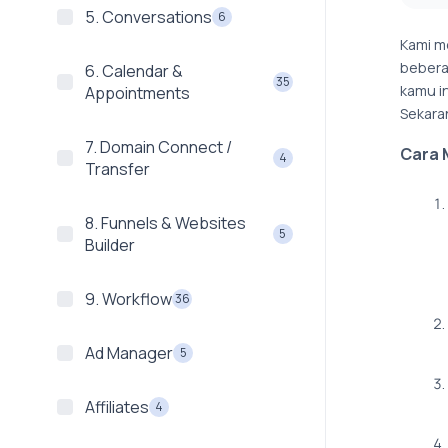
5. Conversations
6
Kami m
bebera
6. Calendar &
35
kamu i
Appointments
Sekara
7. Domain Connect /
Cara 
4
Transfer
8. Funnels & Websites
5
Builder
9. Workflow
36
Ad Manager
5
Affiliates
4