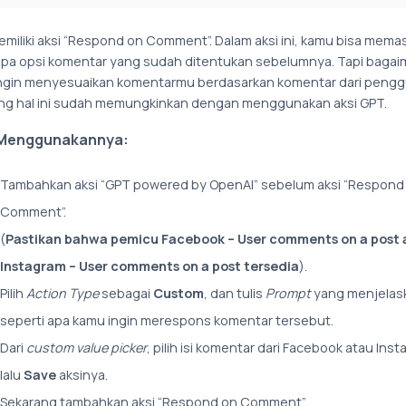
emiliki aksi “Respond on Comment”. Dalam aksi ini, kamu bisa mem
pa opsi komentar yang sudah ditentukan sebelumnya. Tapi bagaim
ngin menyesuaikan komentarmu berdasarkan komentar dari peng
ng hal ini sudah memungkinkan dengan menggunakan aksi GPT.
Menggunakannya:
Tambahkan aksi “GPT powered by OpenAI” sebelum aksi “Respond
Comment”.
(
Pastikan bahwa pemicu Facebook – User comments on a post 
Instagram – User comments on a post tersedia
).
Pilih
Action Type
sebagai
Custom
, dan tulis
Prompt
yang menjelas
seperti apa kamu ingin merespons komentar tersebut.
Dari
custom value picker
, pilih isi komentar dari Facebook atau Inst
lalu
Save
aksinya.
Sekarang tambahkan aksi “Respond on Comment”.