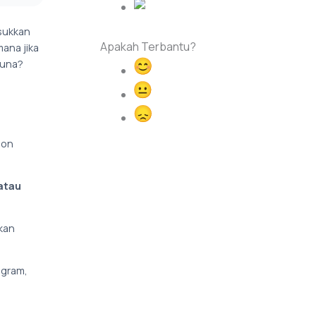
asukkan
Apakah Terbantu?
ana jika
guna?
Happy
Normal
Sad
 on
atau
kan
agram,