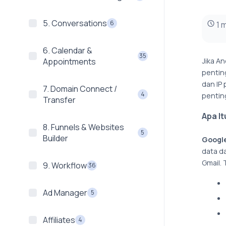
5. Conversations
6
1 
6. Calendar &
35
Jika A
Appointments
pentin
dan IP 
7. Domain Connect /
4
pentin
Transfer
Apa I
8. Funnels & Websites
5
Builder
Google
data d
Gmail.
9. Workflow
36
Ad Manager
5
Affiliates
4