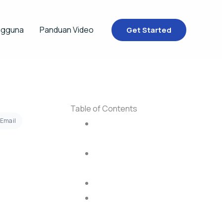
ngguna
Panduan Video
Get Started
Table of Contents
 Email
Apa Itu Google Postmaster
Tools?
Mengapa Harus Menggunakan
Google Postmaster Tools?
Manfaat untuk Email Marketer
Cara Setup Google Postmaster
Tools