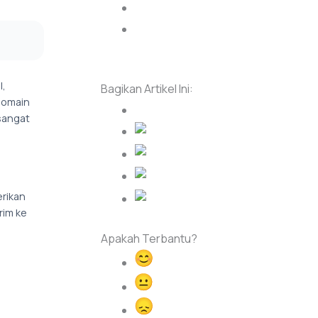
Integrasi dengan LC
Data yang Disediakan Google
Postmaster Tools
l,
Bagikan Artikel Ini:
domain
sangat
erikan
rim ke
Apakah Terbantu?
Happy
Normal
Sad