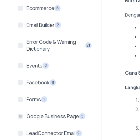
Manfa
Ecommerce
8
Dengan
Email Builder
2
Error Code & Warning
21
Dictionary
Events
2
Cara 
Facebook
11
Langk
Forms
1
Google Business Page
5
LeadConnector Email
21