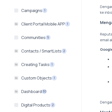
Dengan
Campaigns
1
ke inb
Menga
Client Portal Mobile APP
1
Reputa
Communities
5
email 
Googl
Contacts / SmartLists
2
Creating Tasks
1
Custom Objects
1
Dashboard
30
Dengan 
Digital Products
2