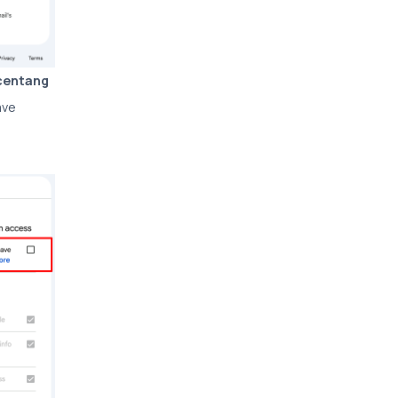
 centang
ave