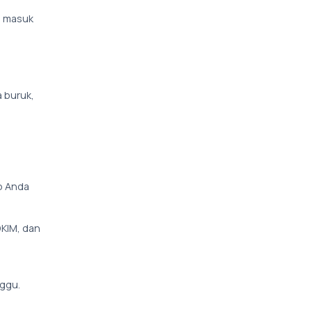
l masuk
a buruk,
p Anda
DKIM, dan
nggu.