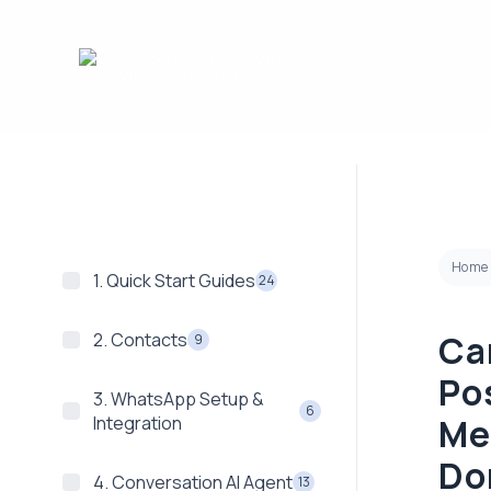
Lewati
ke
konten
Home
1. Quick Start Guides
24
Ca
2. Contacts
9
Po
3. WhatsApp Setup &
6
Me
Integration
Do
4. Conversation AI Agent
13