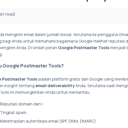
min read
nda mengirim email dalam jumlah besar, terutama ke pengguna Gmai
g bagi Anda untuk memahami bagaimana Google melihat reputasi 
pengirim Anda. Di sinilah peran
Google Postmaster Tools
menjadi 
g.
tu Google Postmaster Tools?
 Postmaster Tools
adalah platform gratis dari Google yang memb
an insight tentang
email deliverability
Anda, terutama saat mengi
 Tools ini memungkinkan Anda untuk memantau:
Reputasi domain dan I
Tingkat spam
Keberhasilan autentikasi email (SPF, DKIM, DMARC)