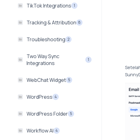
TikTok Integrations
1
Tracking & Attribution
8
Troubleshooting
2
Two Way Sync
1
Integrations
Setela
Sunny
WebChat Widget
5
WordPress
4
WordPress Folder
5
Workflow AI
4