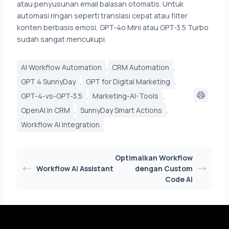
atau penyusunan email balasan otomatis. Untuk
automasi ringan seperti translasi cepat atau filter
konten berbasis emosi, GPT-4o Mini atau GPT-3.5 Turbo
sudah sangat mencukupi.
,
,
AI Workflow Automation
CRM Automation
,
,
GPT 4 SunnyDay
GPT for Digital Marketing
,
,
GPT-4-vs-GPT-3.5
Marketing-AI-Tools
,
,
OpenAI in CRM
SunnyDay Smart Actions
Workflow AI Integration
Optimalkan Workflow
Workflow AI Assistant
dengan Custom
Code AI