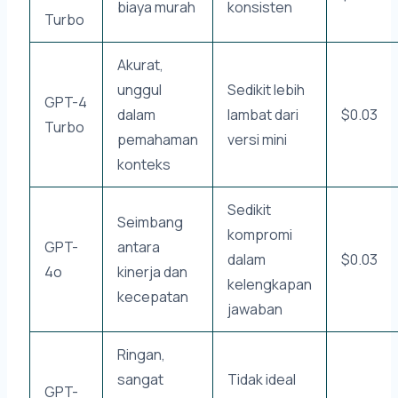
biaya murah
konsisten
Turbo
Akurat,
unggul
Sedikit lebih
GPT-4
dalam
lambat dari
$0.03
Turbo
pemahaman
versi mini
konteks
Sedikit
Seimbang
kompromi
GPT-
antara
dalam
$0.03
4o
kinerja dan
kelengkapan
kecepatan
jawaban
Ringan,
sangat
Tidak ideal
GPT-