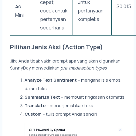
cepat,
untuk
4o
$0.015
cocok untuk
pertanyaan
Mini
pertanyaan
kompleks
sederhana
Pilihan Jenis Aksi (Action Type)
Jika Anda tidak yakin prompt apa yang akan digunakan,
SunnyDay menyediakan
pre-made action types
:
Analyze Text Sentiment
– menganalisis emosi
dalam teks
Summarize Text
– membuat ringkasan otomatis
Translate
– menerjemahkan teks
Custom
– tulis prompt Anda sendiri