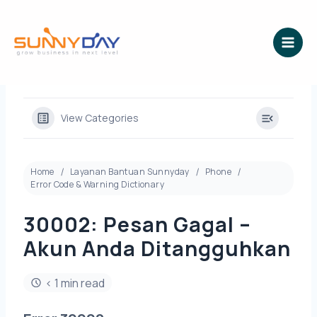
Lewati
ke
konten
View Categories
Home
Layanan Bantuan Sunnyday
Phone
Error Code & Warning Dictionary
30002: Pesan Gagal –
Akun Anda Ditangguhkan
< 1 min read