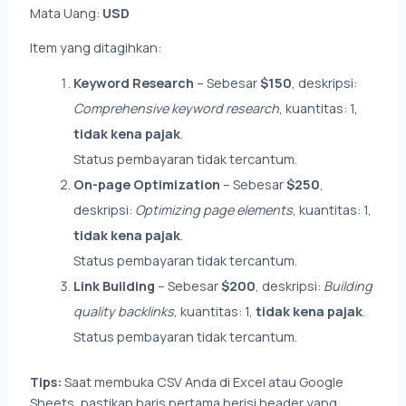
Mata Uang:
USD
Item yang ditagihkan:
Keyword Research
– Sebesar
$150
, deskripsi:
Comprehensive keyword research
, kuantitas: 1,
tidak kena pajak
.
Status pembayaran tidak tercantum.
On-page Optimization
– Sebesar
$250
,
deskripsi:
Optimizing page elements
, kuantitas: 1,
tidak kena pajak
.
Status pembayaran tidak tercantum.
Link Building
– Sebesar
$200
, deskripsi:
Building
quality backlinks
, kuantitas: 1,
tidak kena pajak
.
Status pembayaran tidak tercantum.
Tips:
Saat membuka CSV Anda di Excel atau Google
Sheets, pastikan baris pertama berisi header yang