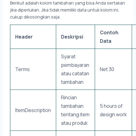
Berikut adalah kolom tambahan yang bisa Anda sertakan
jika diperlukan. Jika tidak memiliki data untuk kolom ini,
cukup dikosongkan saja.
Contoh
Header
Deskripsi
Data
Syarat
pembayaran
Terms
Net 30
atau catatan
tambahan
Rincian
tambahan
5 hours of
ItemDescription
tentang item
design work
atau produk