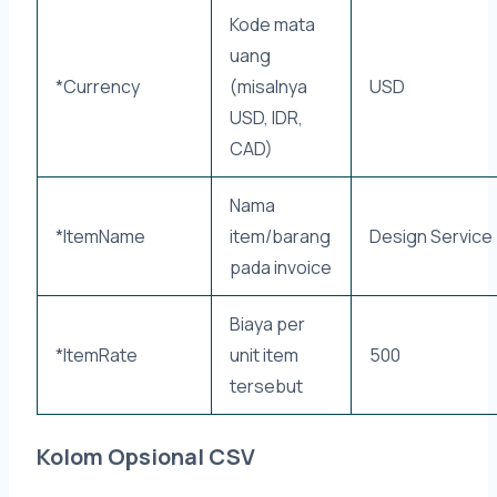
Kode mata
uang
*Currency
(misalnya
USD
USD, IDR,
CAD)
Nama
*ItemName
item/barang
Design Service
pada invoice
Biaya per
*ItemRate
unit item
500
tersebut
Kolom Opsional CSV