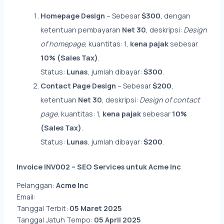
Homepage Design
– Sebesar
$300
, dengan
ketentuan pembayaran
Net 30
, deskripsi:
Design
of homepage
, kuantitas: 1,
kena pajak
sebesar
10% (Sales Tax)
.
Status:
Lunas
, jumlah dibayar:
$300
.
Contact Page Design
– Sebesar
$200
,
ketentuan
Net 30
, deskripsi:
Design of contact
page
, kuantitas: 1,
kena pajak
sebesar
10%
(Sales Tax)
.
Status:
Lunas
, jumlah dibayar:
$200
.
Invoice INV002 – SEO Services untuk Acme Inc
Pelanggan:
Acme Inc
Email:
billing@acme.com
Tanggal Terbit:
05 Maret 2025
Tanggal Jatuh Tempo:
05 April 2025