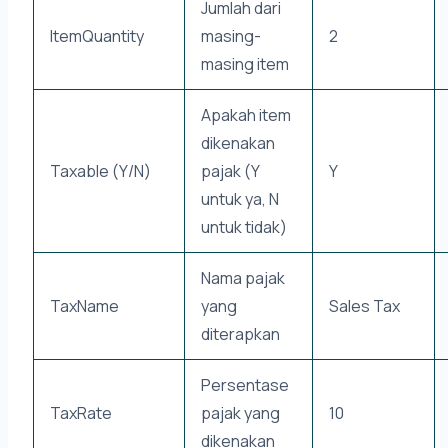
Jumlah dari
ItemQuantity
masing-
2
masing item
Apakah item
dikenakan
Taxable (Y/N)
pajak (Y
Y
untuk ya, N
untuk tidak)
Nama pajak
TaxName
yang
Sales Tax
diterapkan
Persentase
TaxRate
pajak yang
10
dikenakan