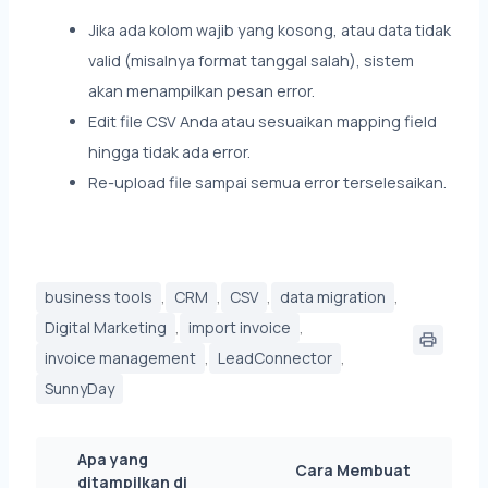
Jika ada kolom wajib yang kosong, atau data tidak
valid (misalnya format tanggal salah), sistem
akan menampilkan pesan error.
Edit file CSV Anda atau sesuaikan mapping field
hingga tidak ada error.
Re-upload file sampai semua error terselesaikan.
,
,
,
,
business tools
CRM
CSV
data migration
,
,
Digital Marketing
import invoice
,
,
invoice management
LeadConnector
SunnyDay
Apa yang
Cara Membuat
ditampilkan di