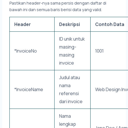
Pastikan header-nya sama persis dengan daftar di
bawah ini dan semua baris berisi data yang valid.
Header
Deskripsi
Contoh Data
ID unik untuk
masing-
*InvoiceNo
1001
masing
invoice
Judul atau
nama
*InvoiceName
Web Design Inv
referensi
dari invoice
Nama
lengkap
Jane Doe / Acm