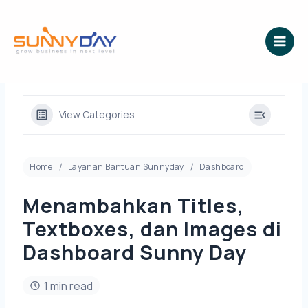
Lewati
ke
konten
View Categories
Home
Layanan Bantuan Sunnyday
Dashboard
Menambahkan Titles,
Textboxes, dan Images di
Dashboard Sunny Day
1 min read