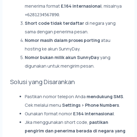
menerima format
E.164 internasional
, misalnya
.
+6281234567890
Short code tidak terdaftar
di negara yang
sama dengan penerima pesan.
Nomor masih dalam proses porting
atau
hosting ke akun SunnyDay.
Nomor bukan milik akun SunnyDay
yang
digunakan untuk mengirim pesan.
Solusi yang Disarankan
Pastikan nomor telepon Anda
mendukung SMS
.
Cek melalui menu
Settings > Phone Numbers
.
Gunakan format nomor
E.164 internasional
.
Jika menggunakan short code,
pastikan
pengirim dan penerima berada di negara yang