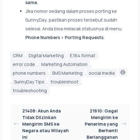
sama
.
Jika nomor sedang dalam proses porting ke
SunnyDay, pastikan proses tersebut sudah
selesai. Anda bisa melacak statusnya di menu
Phone Numbers > Porting Requests
.
,
,
,
CRM
Digital Marketing
E.164 format
,
,
error code
Marketing Automation
,
,
phone numbers
SMS Marketing
social media
,
,
,
SunnyDay Tips
troubleshoot
troubleshooting
21408: Akun Anda
21610: Gagal
Tidak Diizinkan
Mengirim ke
Mengirim SMS ke
Penerima yang
Negara atau Wilayah
Berhenti
Ini
Berlangganan