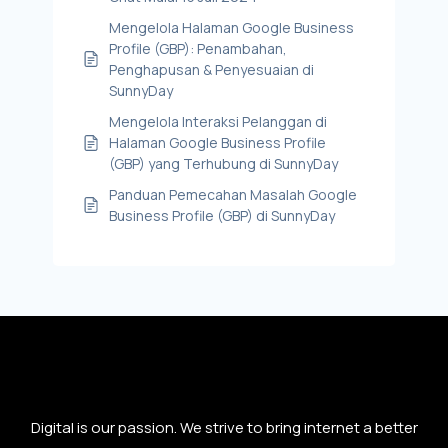
Mengelola Halaman Google Business
Profile (GBP): Penambahan,
Penghapusan & Penyesuaian di
SunnyDay
Mengelola Interaksi Pelanggan di
Halaman Google Business Profile
(GBP) yang Terhubung di SunnyDay
Panduan Pemecahan Masalah Google
Business Profile (GBP) di SunnyDay
Digital is our passion. We strive to bring internet a better